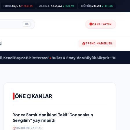
35,08
2.450,63
28,24
EURO
▼ %0,14
ALTIN
▲ %0,96
GÜMÜŞ
▲ %1,65
CANLI YAYIN
⌘
K
JI
TREND HABERLER
 Başına Bir Referans”
•
Bullas & Emry'den Büyük Sürpriz! "Kaç Kurtul" ile Tar
ÖNE ÇIKANLAR
Yonca Samlı ‘dan İkinci Tekli “Donacaksın
Sevgilim “ yayımlandı
05.08.2026 11:30