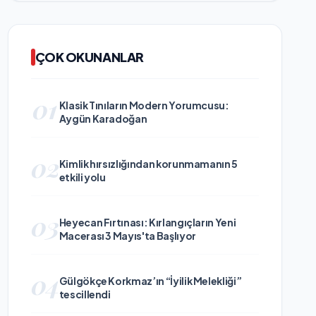
ÇOK OKUNANLAR
01
Klasik Tınıların Modern Yorumcusu:
Aygün Karadoğan
02
Kimlik hırsızlığından korunmamanın 5
etkili yolu
03
Heyecan Fırtınası: Kırlangıçların Yeni
Macerası 3 Mayıs'ta Başlıyor
04
Gülgökçe Korkmaz’ın “İyilik Melekliği”
tescillendi