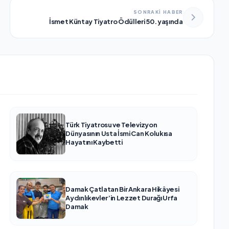
SONRAKİ HABER
İsmet Küntay Tiyatro Ödülleri 50. yaşında
Türk Tiyatrosu ve Televizyon
Dünyasının Usta İsmi Can Kolukısa
Hayatını Kaybetti
Damak Çatlatan Bir Ankara Hikâyesi
Aydınlıkevler’in Lezzet Durağı Urfa
Damak