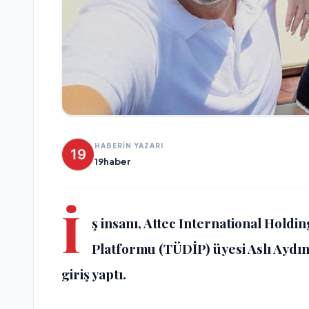
HABERİN YAZARI
19haber
İ
ş insanı, Attec International Holdi
Platformu (TÜDİP) üyesi Aslı Aydın, 
giriş yaptı.