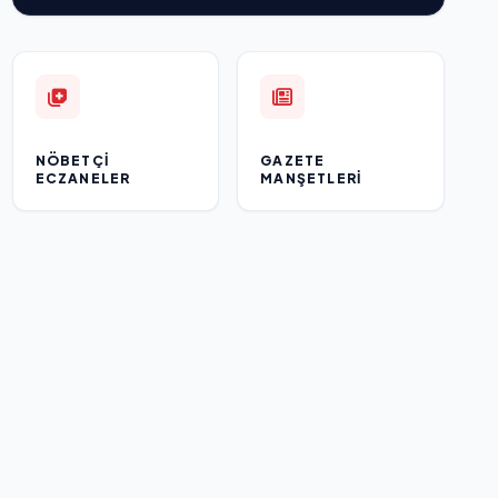
NÖBETÇI
GAZETE
ECZANELER
MANŞETLERI