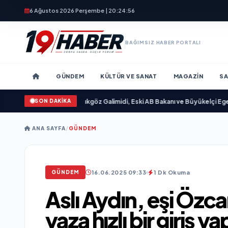
6 Ağustos 2026 Perşembe | 20:24:57
BAĞIMSIZ HABER PORTALI
GÜNDEM
KÜLTÜR VE SANAT
MAGAZIN
SA
SON DAKİKA
yımlandı
•
Ali Emre Açıkgöz Galimidi, Eski AB Bakanı ve Büyükelçi Egemen Bağ
ANA SAYFA
/
GÜNDEM
16.06.2025 09:33
1 Dk Okuma
GÜNDEM
Aslı Aydın, eşi Özcan
yaza hızlı bir giriş ya