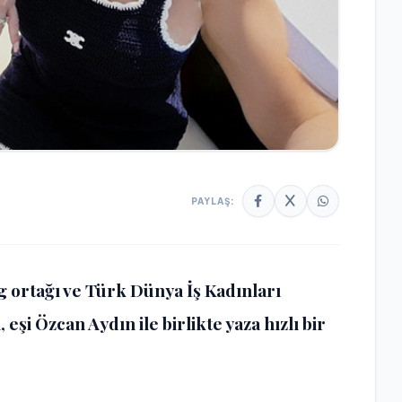
PAYLAŞ:
ng ortağı ve Türk Dünya İş Kadınları
eşi Özcan Aydın ile birlikte yaza hızlı bir