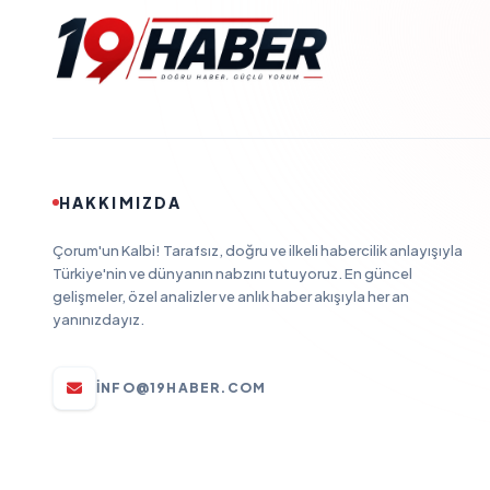
HAKKIMIZDA
Çorum'un Kalbi! Tarafsız, doğru ve ilkeli habercilik anlayışıyla
Türkiye'nin ve dünyanın nabzını tutuyoruz. En güncel
gelişmeler, özel analizler ve anlık haber akışıyla her an
yanınızdayız.
INFO@19HABER.COM