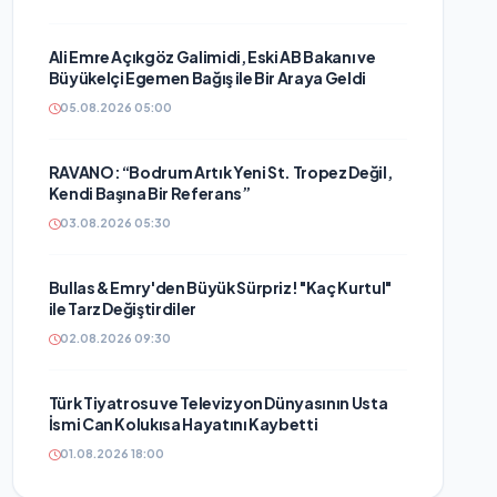
Ali Emre Açıkgöz Galimidi, Eski AB Bakanı ve
Büyükelçi Egemen Bağış ile Bir Araya Geldi
05.08.2026 05:00
RAVANO: “Bodrum Artık Yeni St. Tropez Değil,
Kendi Başına Bir Referans”
03.08.2026 05:30
Bullas & Emry'den Büyük Sürpriz! "Kaç Kurtul"
ile Tarz Değiştirdiler
02.08.2026 09:30
Türk Tiyatrosu ve Televizyon Dünyasının Usta
İsmi Can Kolukısa Hayatını Kaybetti
01.08.2026 18:00