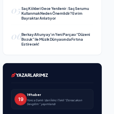
05
Saç Kökleri Gece Yenilenir: Saç Serumu
Kullanmak Neden Önemlidir? Evrim
Bayraktar Anlatıyor
06
Berkay Altunyay’ın Yeni Parçası “Düzeni
Bozuk” ile Müzik Dünyasında Fırtına
Estirecek!
YAZARLARIMIZ
19haber
Yonca Samlı ‘dan İkinci Tekli “Donacaksın
Sevgilim “ yayımlandı