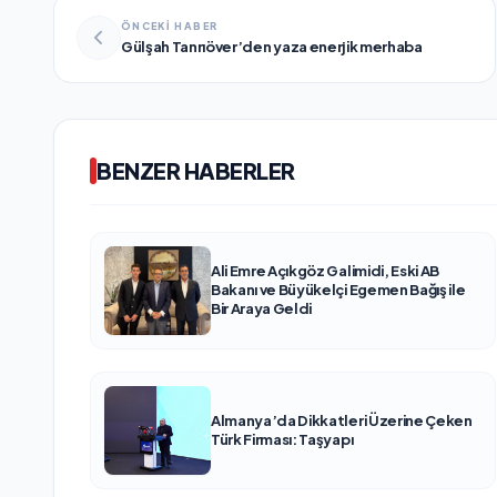
ÖNCEKİ HABER
Gülşah Tanrıöver’den yaza enerjik merhaba
BENZER HABERLER
Ali Emre Açıkgöz Galimidi, Eski AB
Bakanı ve Büyükelçi Egemen Bağış ile
Bir Araya Geldi
Almanya’da Dikkatleri Üzerine Çeken
Türk Firması: Taşyapı