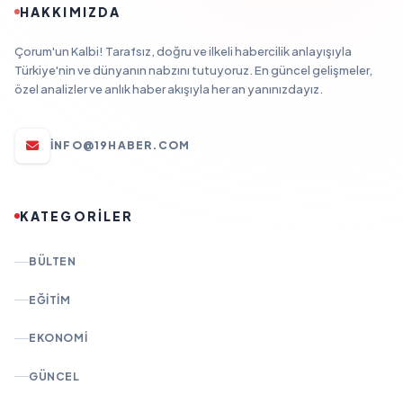
HAKKIMIZDA
Çorum'un Kalbi! Tarafsız, doğru ve ilkeli habercilik anlayışıyla
Türkiye'nin ve dünyanın nabzını tutuyoruz. En güncel gelişmeler,
özel analizler ve anlık haber akışıyla her an yanınızdayız.
INFO@19HABER.COM
KATEGORİLER
BÜLTEN
EĞITIM
EKONOMI
GÜNCEL