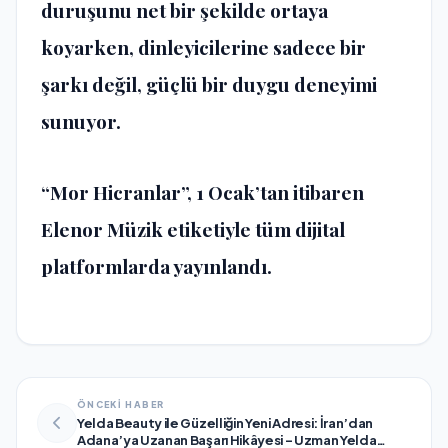
duruşunu net bir şekilde ortaya
koyarken, dinleyicilerine sadece bir
şarkı değil, güçlü bir duygu deneyimi
sunuyor.
“Mor Hicranlar”, 1 Ocak’tan itibaren
Elenor Müzik etiketiyle tüm dijital
platformlarda yayınlandı.
ÖNCEKİ HABER
Yelda Beauty ile Güzelliğin Yeni Adresi: İran’dan
Adana’ya Uzanan Başarı Hikâyesi – Uzman Yelda