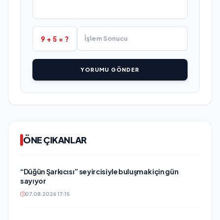
9 + 5 = ?
YORUMU GÖNDER
ÖNE ÇIKANLAR
“Düğün Şarkıcısı” seyircisiyle buluşmak için gün
sayıyor
07.08.2026 17:15