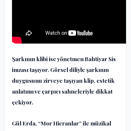
Şarkının klibi ise yönetmen Bahtiyar Sis
imzası taşıyor. Görsel diliyle şarkının
duygusunu zirveye taşıyan klip, estetik
anlatımı ve çarpıcı sahneleriyle dikkat
çekiyor.
Gül Erda, “Mor Hicranlar” ile müzikal