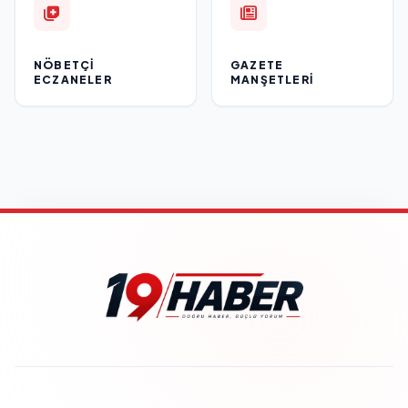
NÖBETÇI
GAZETE
ECZANELER
MANŞETLERI