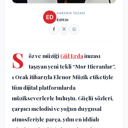
HABERİN YAZARI
Editör
S
öz ve müziği
Gül Erda
imzası
taşıyan yeni tekli “Mor Hicranlar”,
1 Ocak itibarıyla Elenor Müzik etiketiyle
tüm dijital platformlarda
müzikseverlerle buluştu. Güçlü sözleri,
çarpıcı melodisi ve yoğun duygusal
atmosferiyle parça, yılın en iddialı