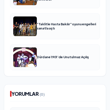
“Taklitle Hasta Bakılır” oyunu engelleri
sanatla aştı
Dürdane 1901’de Unutulmaz Açılış
YORUMLAR
(0)