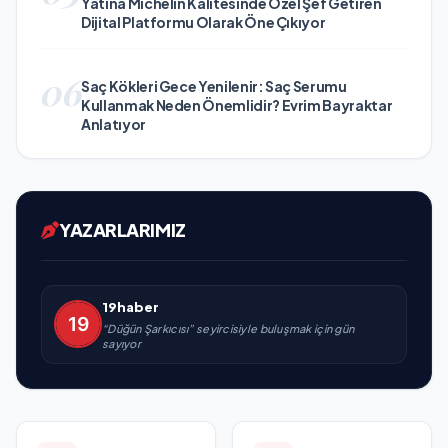
Yatına Michelin Kalitesinde Özel Şef Getiren
Dijital Platformu Olarak Öne Çıkıyor
06
Saç Kökleri Gece Yenilenir: Saç Serumu
Kullanmak Neden Önemlidir? Evrim Bayraktar
Anlatıyor
YAZARLARIMIZ
19haber
“Düğün Şarkıcısı” seyircisiyle buluşmak için gün
sayıyor