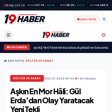
8 Ağu | 03:24
47,74
55,25
6.660,55
DOLAR
▲ %0,18
EURO
▲ %0,32
ALTIN
▲
CANLI YAYIN
SON DAKİKA
göz Savunma Sanayi AŞ Yeni Yönetim Kurulunu Açıkladı ve Savunma Sanay
ANA SAYFA
/
KÜLTÜR VE SANAT
02.01.2026 09:45
1 Dk Okuma
KÜLTÜR VE SANAT
Aşkın En Mor Hâli: Gül
Erda’dan Olay Yaratacak
Yeni Tekli