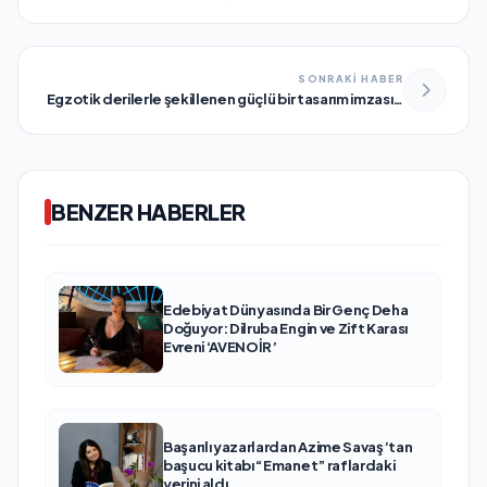
Özekici’den İpek Kirpik Sanatına Dokunuşlar
SONRAKİ HABER
Egzotik derilerle şekillenen güçlü bir tasarım imzası…
BENZER HABERLER
Edebiyat Dünyasında Bir Genç Deha
Doğuyor: Dilruba Engin ve Zift Karası
Evreni ‘AVENOİR’
Başarılı yazarlardan Azime Savaş’tan
başucu kitabı “Emanet” raflardaki
yerini aldı