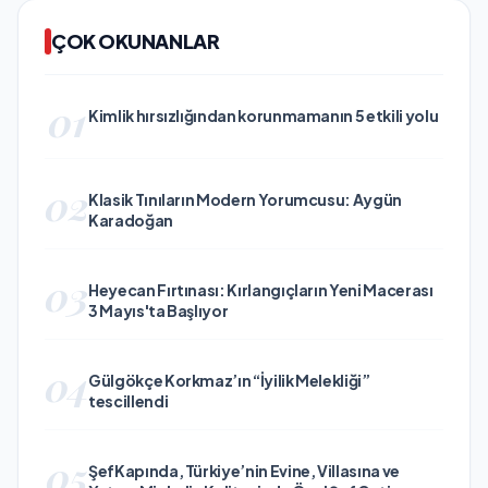
ÇOK OKUNANLAR
01
Kimlik hırsızlığından korunmamanın 5 etkili yolu
02
Klasik Tınıların Modern Yorumcusu: Aygün
Karadoğan
03
Heyecan Fırtınası: Kırlangıçların Yeni Macerası
3 Mayıs'ta Başlıyor
04
Gülgökçe Korkmaz’ın “İyilik Melekliği”
tescillendi
05
ŞefKapında, Türkiye’nin Evine, Villasına ve