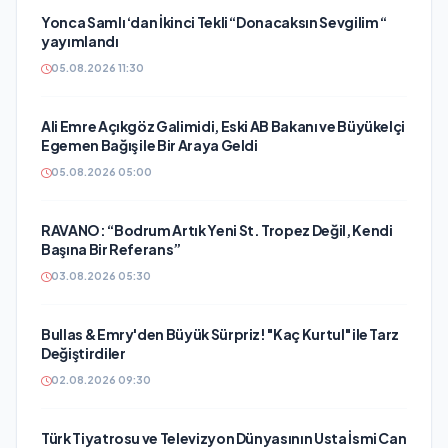
Yonca Samlı ‘dan İkinci Tekli “Donacaksın Sevgilim “
yayımlandı
05.08.2026 11:30
Ali Emre Açıkgöz Galimidi, Eski AB Bakanı ve Büyükelçi
Egemen Bağış ile Bir Araya Geldi
05.08.2026 05:00
RAVANO: “Bodrum Artık Yeni St. Tropez Değil, Kendi
Başına Bir Referans”
03.08.2026 05:30
Bullas & Emry'den Büyük Sürpriz! "Kaç Kurtul" ile Tarz
Değiştirdiler
02.08.2026 09:30
Türk Tiyatrosu ve Televizyon Dünyasının Usta İsmi Can