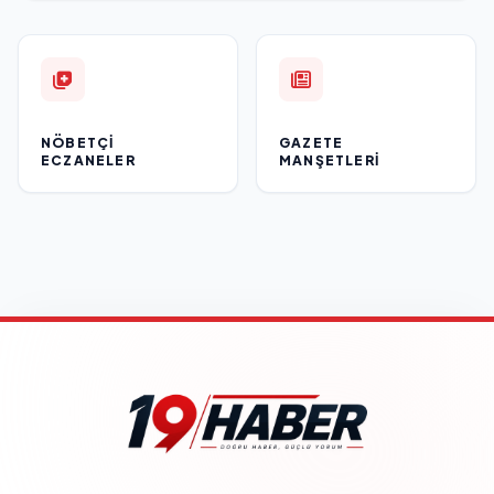
NÖBETÇI
GAZETE
ECZANELER
MANŞETLERI