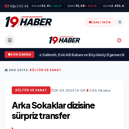
7 Ağu | 02:45
32,41
35,08
2.450,63
DOLAR
▲ %0,11
EURO
▼ %0,14
ALTIN
▲
CANLI YAYIN
SON DAKİKA
dı
•
Ali Emre Açıkgöz Galimidi, Eski AB Bakanı ve Büyükelçi Egemen Bağış ile 
ANA SAYFA
/
KÜLTÜR VE SANAT
29.03.2025 14:09
2 Dk Okuma
KÜLTÜR VE SANAT
Arka Sokaklar dizisine
sürpriz transfer