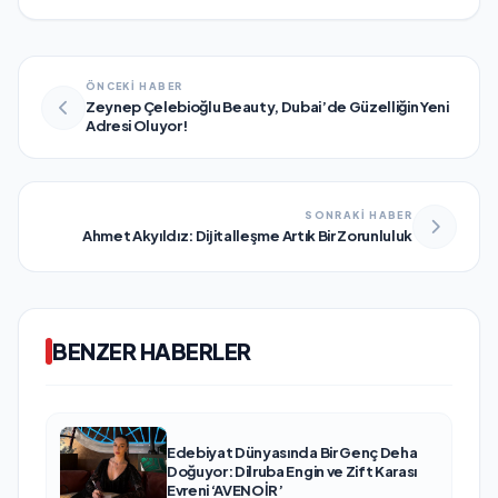
ÖNCEKİ HABER
Zeynep Çelebioğlu Beauty, Dubai’de Güzelliğin Yeni
Adresi Oluyor!
SONRAKİ HABER
Ahmet Akyıldız: Dijitalleşme Artık Bir Zorunluluk
BENZER HABERLER
Edebiyat Dünyasında Bir Genç Deha
Doğuyor: Dilruba Engin ve Zift Karası
Evreni ‘AVENOİR’