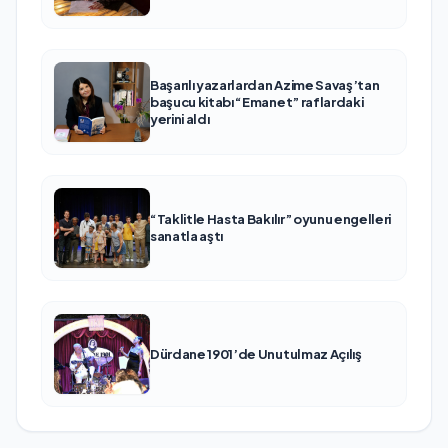
Başarılı yazarlardan Azime Savaş’tan
başucu kitabı “Emanet” raflardaki
yerini aldı
“Taklitle Hasta Bakılır” oyunu engelleri
sanatla aştı
Dürdane 1901’de Unutulmaz Açılış