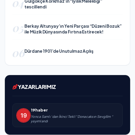
04
Gülgökçe Korkmaz’ın “İyilik Melekliği”
tescillendi
05
Berkay Altunyay’ın Yeni Parçası “Düzeni Bozuk”
ile Müzik Dünyasında Fırtına Estirecek!
06
Dürdane 1901’de Unutulmaz Açılış
YAZARLARIMIZ
19haber
Yonca Samlı ‘dan İkinci Tekli “Donacaksın Sevgilim “
yayımlandı