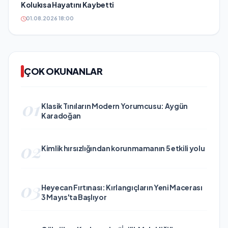
Kolukısa Hayatını Kaybetti
01.08.2026 18:00
ÇOK OKUNANLAR
01
Klasik Tınıların Modern Yorumcusu: Aygün
Karadoğan
02
Kimlik hırsızlığından korunmamanın 5 etkili yolu
03
Heyecan Fırtınası: Kırlangıçların Yeni Macerası
3 Mayıs'ta Başlıyor