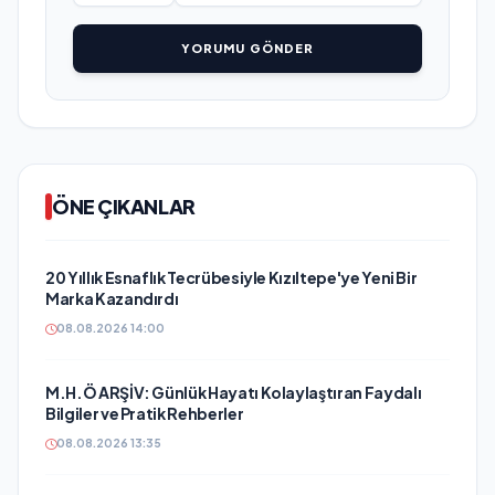
YORUMU GÖNDER
ÖNE ÇIKANLAR
20 Yıllık Esnaflık Tecrübesiyle Kızıltepe'ye Yeni Bir
Marka Kazandırdı
08.08.2026 14:00
M.H.Ö ARŞİV: Günlük Hayatı Kolaylaştıran Faydalı
Bilgiler ve Pratik Rehberler
08.08.2026 13:35