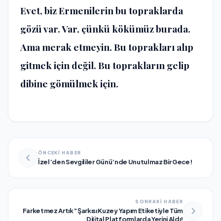
Evet, biz Ermenilerin bu topraklarda
gözü var. Var, çünkü kökümüz burada.
Ama merak etmeyin. Bu toprakları alıp
gitmek için değil. Bu toprakların gelip
dibine gömülmek için.
ÖNCEKİ HABER
İzel’den Sevgililer Günü’nde Unutulmaz Bir Gece!
SONRAKİ HABER
Farketmez Artık” Şarkısı Kuzey Yapım Etiketiyle Tüm
Dijital Platformlarda Yerini Aldı!