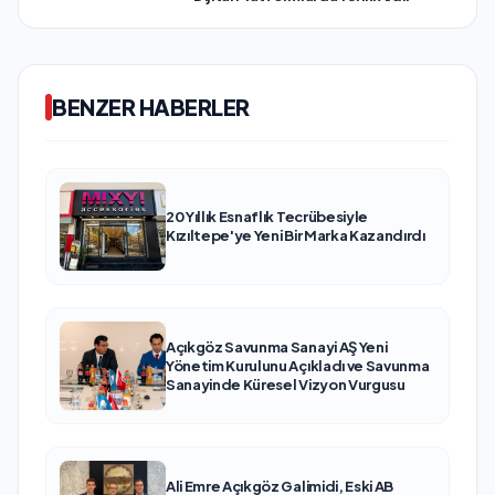
BENZER HABERLER
20 Yıllık Esnaflık Tecrübesiyle
Kızıltepe'ye Yeni Bir Marka Kazandırdı
Açıkgöz Savunma Sanayi AŞ Yeni
Yönetim Kurulunu Açıkladı ve Savunma
Sanayinde Küresel Vizyon Vurgusu
Ali Emre Açıkgöz Galimidi, Eski AB