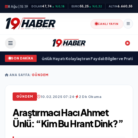
8 Ağu | 15:19
47,74
55,25
6.660,55
DOLAR
▲ %0,18
EURO
▲ %0,32
ALTIN
▲ %
CANLI YAYIN
SON DAKİKA
ı
•
M.H.Ö ARŞİV: Günlük Hayatı Kolaylaştıran Faydalı Bilgiler ve Pratik Rehbe
ANA SAYFA
/
GÜNDEM
10.02.2025 07:24
2 Dk Okuma
GÜNDEM
Araştırmacı Hacı Ahmet
Ünlü: “Kim Bu Hrant Dink?”