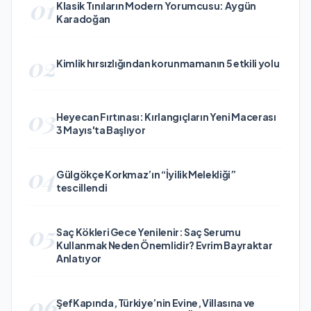
01
Klasik Tınıların Modern Yorumcusu: Aygün
Karadoğan
02
Kimlik hırsızlığından korunmamanın 5 etkili yolu
03
Heyecan Fırtınası: Kırlangıçların Yeni Macerası
3 Mayıs'ta Başlıyor
04
Gülgökçe Korkmaz’ın “İyilik Melekliği”
tescillendi
05
Saç Kökleri Gece Yenilenir: Saç Serumu
Kullanmak Neden Önemlidir? Evrim Bayraktar
Anlatıyor
06
ŞefKapında, Türkiye’nin Evine, Villasına ve