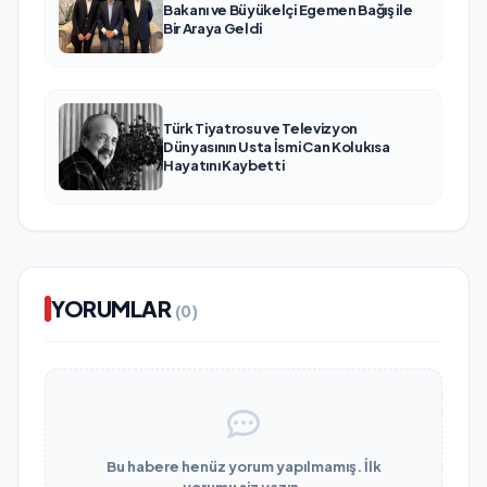
Bakanı ve Büyükelçi Egemen Bağış ile
Bir Araya Geldi
Türk Tiyatrosu ve Televizyon
Dünyasının Usta İsmi Can Kolukısa
Hayatını Kaybetti
YORUMLAR
(0)
Bu habere henüz yorum yapılmamış. İlk