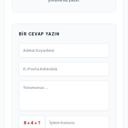
yorumu siz yazın.
BIR CEVAP YAZIN
8 + 4 = ?