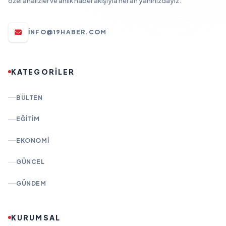
özel analizler ve anlık haber akışıyla her an yanınızdayız.
INFO@19HABER.COM
KATEGORİLER
BÜLTEN
EĞITIM
EKONOMI
GÜNCEL
GÜNDEM
KURUMSAL