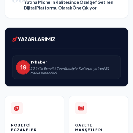
Yatına Michelin Kalitesinde Özel Şef Getiren
Dijital Platformu Olarak Öne Çıkıyor
YAZARLARIMIZ
19haber
20 Yıllık Esnaflık Tecrübesiyle Kızıltepe'ye Yeni Bir
Marka Kazandırdı
NÖBETÇI
GAZETE
ECZANELER
MANŞETLERI