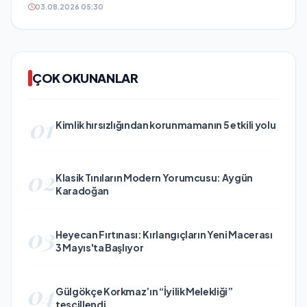
03.08.2026 05:30
ÇOK OKUNANLAR
01
Kimlik hırsızlığından korunmamanın 5 etkili yolu
02
Klasik Tınıların Modern Yorumcusu: Aygün
Karadoğan
03
Heyecan Fırtınası: Kırlangıçların Yeni Macerası
3 Mayıs'ta Başlıyor
04
Gülgökçe Korkmaz’ın “İyilik Melekliği”
tescillendi