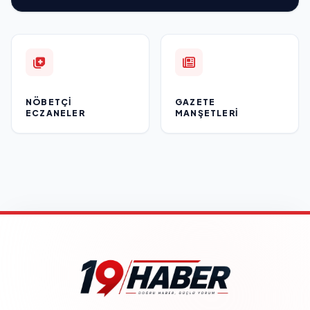
NÖBETÇI
GAZETE
ECZANELER
MANŞETLERI