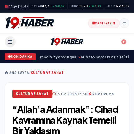
7 Ağu | 15:47
47,70
55,20
6.671,32
DOLAR
▲ %0,16
EURO
▲ %0,33
ALTIN
▲ 
CANLI YAYIN
SON DAKİKA
ma Sanayinde Küresel Vizyon Vurgusu
•
Rubato Konser Serisi Müzikseverle
ANA SAYFA
/
KÜLTÜR VE SANAT
16.02.2026 12:30
3 Dk Okuma
KÜLTÜR VE SANAT
“Allah’a Adanmak”: Cihad
Kavramına Kaynak Temelli
Bir Yaklaşım