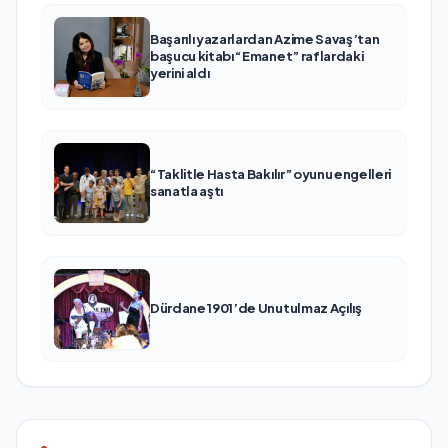
Başarılı yazarlardan Azime Savaş’tan
başucu kitabı “Emanet” raflardaki
yerini aldı
“Taklitle Hasta Bakılır” oyunu engelleri
sanatla aştı
Dürdane 1901’de Unutulmaz Açılış