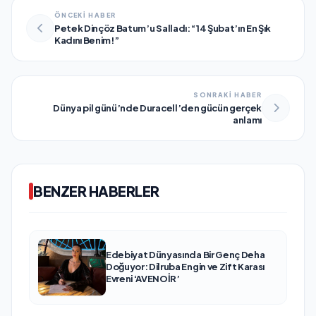
ÖNCEKİ HABER
Petek Dinçöz Batum’u Salladı: “14 Şubat’ın En Şık
Kadını Benim!”
SONRAKİ HABER
Dünya pil günü’nde Duracell’den gücün gerçek
anlamı
BENZER HABERLER
Edebiyat Dünyasında Bir Genç Deha
Doğuyor: Dilruba Engin ve Zift Karası
Evreni ‘AVENOİR’