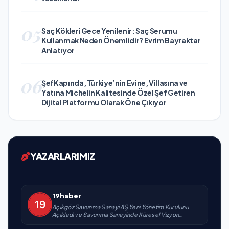
05
Saç Kökleri Gece Yenilenir: Saç Serumu
Kullanmak Neden Önemlidir? Evrim Bayraktar
Anlatıyor
06
ŞefKapında, Türkiye’nin Evine, Villasına ve
Yatına Michelin Kalitesinde Özel Şef Getiren
Dijital Platformu Olarak Öne Çıkıyor
YAZARLARIMIZ
19haber
Açıkgöz Savunma Sanayi AŞ Yeni Yönetim Kurulunu
Açıkladı ve Savunma Sanayinde Küresel Vizyon
Vurgusu