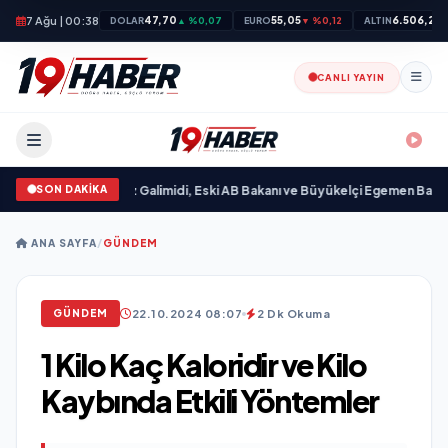
7 Ağu | 00:38
47,70
55,05
6.506,26
DOLAR
▲ %0,07
EURO
▼ %0,12
ALTIN
▲
CANLI YAYIN
SON DAKİKA
ı
•
Ali Emre Açıkgöz Galimidi, Eski AB Bakanı ve Büyükelçi Egemen Bağış ile B
ANA SAYFA
/
GÜNDEM
22.10.2024 08:07
2 Dk Okuma
GÜNDEM
1 Kilo Kaç Kaloridir ve Kilo
Kaybında Etkili Yöntemler