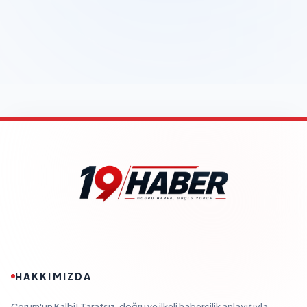
HAKKIMIZDA
Çorum'un Kalbi! Tarafsız, doğru ve ilkeli habercilik anlayışıyla