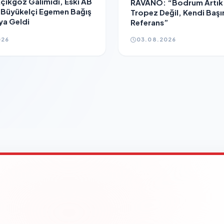
Açıkgöz Galimidi, Eski AB
RAVANO: “Bodrum Artık 
 Büyükelçi Egemen Bağış
Tropez Değil, Kendi Başı
aya Geldi
Referans”
026
03.08.2026