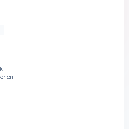
4
ak
erleri