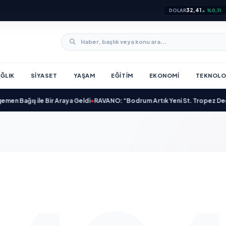
32,41
DOLAR
▲ %0,11
ĞLIK
SIYASET
YAŞAM
EĞITIM
EKONOMI
TEKNOLO
ağış ile Bir Araya Geldi
•
RAVANO: “Bodrum Artık Yeni St. Tropez Değil, Ken