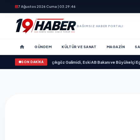
7 Ağustos 2026 Cuma | 03:29:47
BAĞIMSIZ HABER PORTALI
GÜNDEM
KÜLTÜR VE SANAT
MAGAZIN
SA
SON DAKİKA
 yayımlandı
•
Ali Emre Açıkgöz Galimidi, Eski AB Bakanı ve Büyükelçi Egemen B