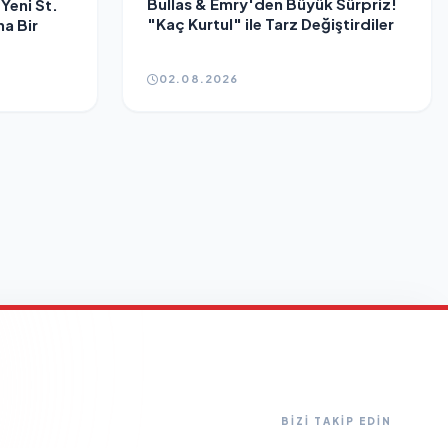
Bullas & Emry'den Büyük Sürpriz!
Yeni St.
"Kaç Kurtul" ile Tarz Değiştirdiler
na Bir
02.08.2026
BİZİ TAKİP EDİN