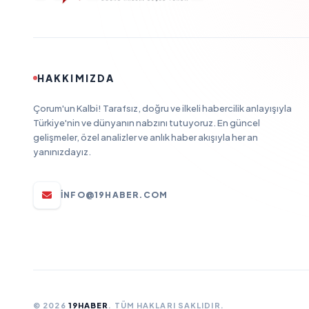
HAKKIMIZDA
Çorum'un Kalbi! Tarafsız, doğru ve ilkeli habercilik anlayışıyla
Türkiye'nin ve dünyanın nabzını tutuyoruz. En güncel
gelişmeler, özel analizler ve anlık haber akışıyla her an
yanınızdayız.
INFO@19HABER.COM
© 2026
19HABER
. TÜM HAKLARI SAKLIDIR.