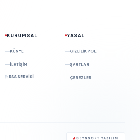
KURUMSAL
YASAL
KÜNYE
GIZLILIK POL.
İLETIŞIM
ŞARTLAR
RSS SERVISI
ÇEREZLER
BEYNSOFT YAZILIM