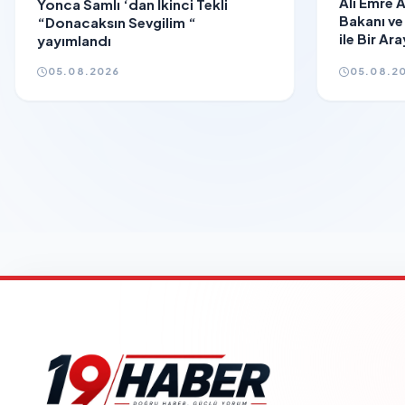
Ali Emre 
Yonca Samlı ‘dan İkinci Tekli
Bakanı ve
“Donacaksın Sevgilim “
ile Bir Ar
yayımlandı
05.08.2026
05.08.2