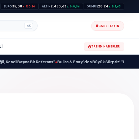
35,08
2.450,63
28,24
EURO
▼ %0,14
ALTIN
▲ %0,96
GÜMÜŞ
▲ %1,65
CANLI YAYIN
⌘
K
JI
TREND HABERLER
di Başına Bir Referans”
•
Bullas & Emry'den Büyük Sürpriz! "Kaç Kurtul" ile 